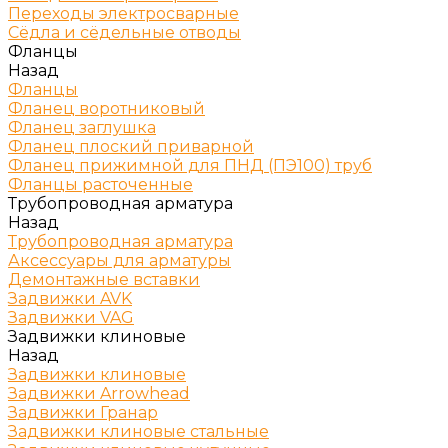
Переходы электросварные
Сёдла и сёдельные отводы
Фланцы
Назад
Фланцы
Фланец воротниковый
Фланец заглушка
Фланец плоский приварной
Фланец прижимной для ПНД (ПЭ100) труб
Фланцы расточенные
Трубопроводная арматура
Назад
Трубопроводная арматура
Аксессуары для арматуры
Демонтажные вставки
Задвижки AVK
Задвижки VAG
Задвижки клиновые
Назад
Задвижки клиновые
Задвижки Arrowhead
Задвижки Гранар
Задвижки клиновые стальные