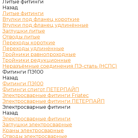
Литые фитинги
Назад
Литые фитинги
Втулки под фланец короткие
Втулки под фланец удлинённые
Заглушки литые
Отводы литые
Переходы короткие
Переходы удлинённые
Тройники равнопроходные
Тройники редукционные
Неразъёмные соединения ПЭ-сталь (НСПС)
Фитинги ПЭ100
Назад
Фитинги ПЭ100
Фитинги спигот ПЕТЕРПАЙП
Электросварные фитинги Friatec
Электросварные фитинги ПЕТЕРПАЙП
Электросварные фитинги
Назад
Электросварные фитинги
Заглушки электросварные
Краны электросварные
Отводы электросварные