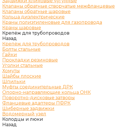
Задвижки клиновые чугунные
Клапаны обратные створчатые межфланцевые
Клапаны обратные шаровые
Кольца диэлектрические
Краны полиэтиленовые для газопровода
Краны шаровые
Крепёж для трубопроводов
Назад
Крепёж для трубопроводов
Болты стальные
Гайки
Прокладки резиновые
Уголки стальные
Хомуты
Шайбы плоские
Шпильки
Муфты соединительные ДРК
Опорно-направляющие кольца ОНК
Поворотно-дисковые затворы
Фланцевые адаптеры ПФРК
Шиберные задвижки
Водомерный узел
Колодцы и люки
Назад