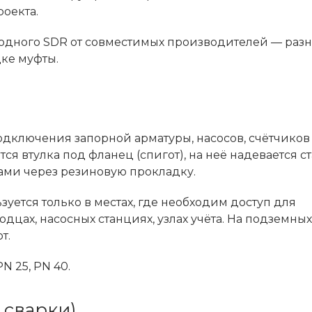
роекта.
одного SDR от совместимых производителей — разн
ке муфты.
дключения запорной арматуры, насосов, счётчиков
я втулка под фланец (спигот), на неё надевается с
ами через резиновую прокладку.
зуется только в местах, где необходим доступ для
цах, насосных станциях, узлах учёта. На подземных
т.
PN 25, PN 40.
 сварки)