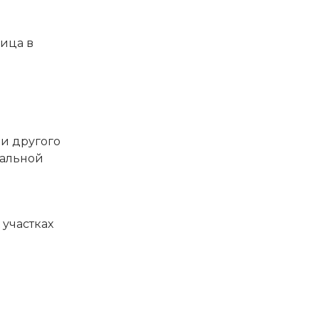
ица в
 и другого
тальной
 участках