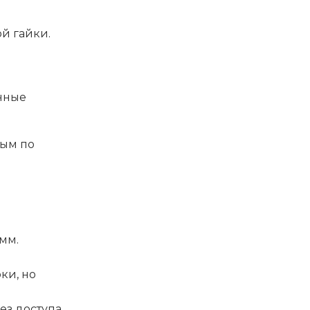
й гайки.
енные
ным по
мм.
ки, но
з доступа.