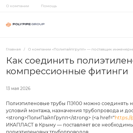
О компании
Помощь
Главная
/
О компании «Полипайпгрупп» — поставщик инженерны
Как соединить полиэтилено
компрессионные фитинги
13 мая 2026
Полиэтиленовые трубы ПЭ100 можно соединять н
условий монтажа, назначения трубопровода и до
<strong>ПолиПайпГрупп</strong> (<a href="
https:/
ИКАПЛАСТ в Крыму — поставляет все необходимы
полиэтиленовых трубопроводов.