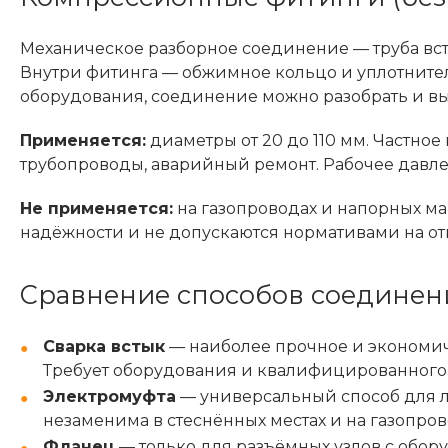
Механическое разборное соединение — труба вст
Внутри фитинга — обжимное кольцо и уплотнител
оборудования, соединение можно разобрать и вы
Применяется:
диаметры от 20 до 110 мм. Частно
трубопроводы, аварийный ремонт. Рабочее давлен
Не применяется:
на газопроводах и напорных м
надёжности и не допускаются нормативами на отв
Сравнение способов соединен
Сварка встык
— наиболее прочное и экономич
Требует оборудования и квалифицированного
Электромуфта
— универсальный способ для л
незаменима в стеснённых местах и на газопров
Фланец
— только для разъёмных узлов с обору