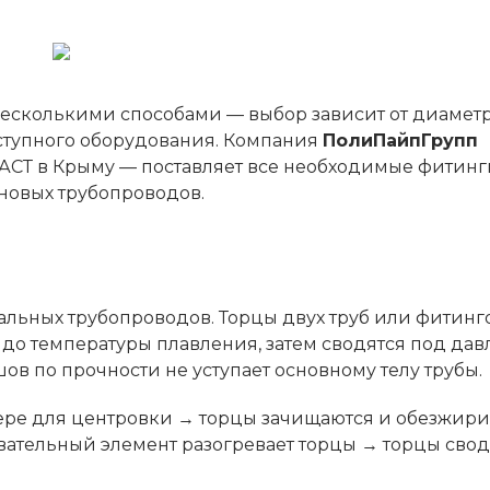
есколькими способами — выбор зависит от диаметр
оступного оборудования. Компания
ПолиПайпГрупп
СТ в Крыму — поставляет все необходимые фитинг
новых трубопроводов.
)
льных трубопроводов. Торцы двух труб или фитинг
до температуры плавления, затем сводятся под да
в по прочности не уступает основному телу трубы.
ере для центровки → торцы зачищаются и обезжир
ательный элемент разогревает торцы → торцы свод