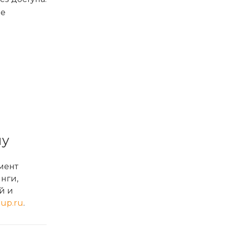
ые
му
мент
нги,
й и
oup.ru
.