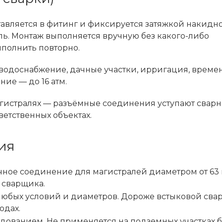
авляется в фитинг и фиксируется затяжкой накидно
ь. Монтаж выполняется вручную без какого-либо
полнить повторно.
е водоснабжение, дачные участки, ирригация, врем
ие — до 16 атм.
агистралях — разъёмные соединения уступают свар
етственных объектах.
ия
ное соединение для магистралей диаметром от 63 
 сварщика.
юбых условий и диаметров. Дороже встыковой свар
одах.
дованием. Не применяется на подземных участках бе