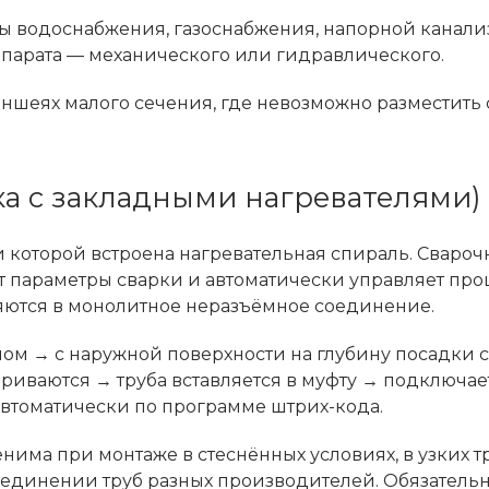
мы водоснабжения, газоснабжения, напорной канали
ппарата — механического или гидравлического.
раншеях малого сечения, где невозможно разместить
ка с закладными нагревателями)
ри которой встроена нагревательная спираль. Сваро
т параметры сварки и автоматически управляет про
яются в монолитное неразъёмное соединение.
лом → с наружной поверхности на глубину посадки 
риваются → труба вставляется в муфту → подключае
автоматически по программе штрих-кода.
нима при монтаже в стеснённых условиях, в узких т
единении труб разных производителей. Обязательн