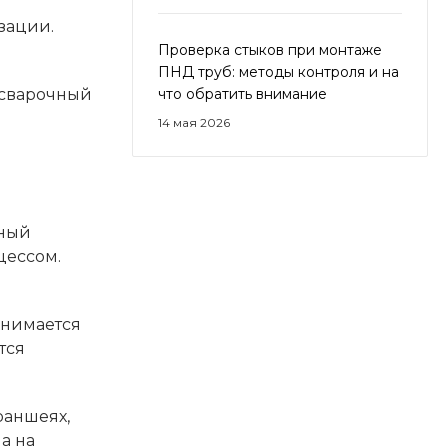
зации.
Проверка стыков при монтаже
ПНД труб: методы контроля и на
 сварочный
что обратить внимание
14 мая 2026
чный
цессом.
снимается
тся
раншеях,
а на