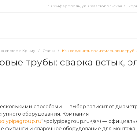
г. Симферополь, ул. Севастопольская 31, корп
х систем в Крыму
/
Статьи
/
Как соединить полиэтиленовые трубы
вые трубы: сварка встык, э
есколькими способами — выбор зависит от диаметр
ступного оборудования. Компания
/polypipegroup.ru
">polypipegroup.ru</a>) — официал
е фитинги и сварочное оборудование для монтажа