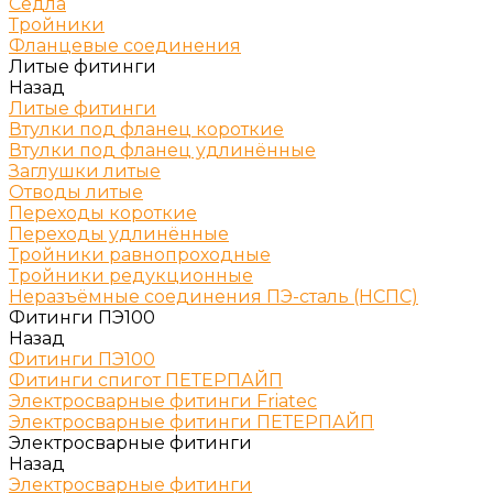
Сёдла
Тройники
Фланцевые соединения
Литые фитинги
Назад
Литые фитинги
Втулки под фланец короткие
Втулки под фланец удлинённые
Заглушки литые
Отводы литые
Переходы короткие
Переходы удлинённые
Тройники равнопроходные
Тройники редукционные
Неразъёмные соединения ПЭ-сталь (НСПС)
Фитинги ПЭ100
Назад
Фитинги ПЭ100
Фитинги спигот ПЕТЕРПАЙП
Электросварные фитинги Friatec
Электросварные фитинги ПЕТЕРПАЙП
Электросварные фитинги
Назад
Электросварные фитинги