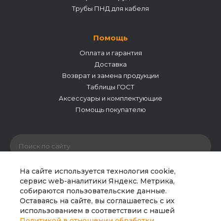
Трубы ПНД для кабеля
Помощь
Оплата и гарантия
Доставка
Возврат и замена продукции
Таблицы ГОСТ
Аксессуары и комплектующие
Помощь покупателю
На сайте используется технология cookie,
сервис web-аналитики Яндекс. Метрика,
собираются пользовательские данные.
© 2026 ООО «Полипайпгрупп». Все права защищены.
Оставаясь на сайте, вы соглашаетесь с их
Сайт носит исключительно информационный характер
использованием в соответствии с нашей
и не является публичной офертой. Все материалы
Политикой в отношении обработки