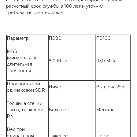
расчётный срок службы в 100 лет и уточнил
требования к материалам.
Параметр
ПЭ80
ПЭ100
MRS
(минимальная
8,0 МПа
10,0 МПа
длительная
прочность)
Прочность при
Ниже
Выше на 25%
одинаковом SDR
Толщина стенки
при одинаковом
Больше
Меньше
PN
Вес при
одинаковом
Тяжелее
Легче