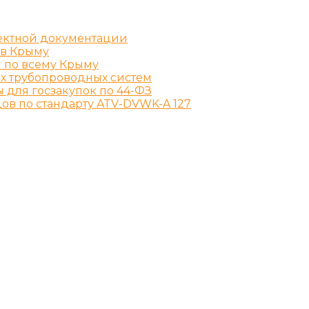
ектной документации
 в Крыму
й по всему Крыму
х трубопроводных систем
 для госзакупок по 44-ФЗ
ов по стандарту ATV-DVWK-A 127