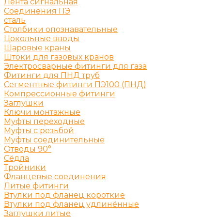
Лента сигнальная
Соединения ПЭ
сталь
Столбики опознавательные
Цокольные вводы
Шаровые краны
Штоки для газовых кранов
Электросварные фитинги для газа
Фитинги для ПНД труб
Сегментные фитинги ПЭ100 (ПНД)
Компрессионные фитинги
Заглушки
Ключи монтажные
Муфты переходные
Муфты с резьбой
Муфты соединительные
Отводы 90°
Сёдла
Тройники
Фланцевые соединения
Литые фитинги
Втулки под фланец короткие
Втулки под фланец удлинённые
Заглушки литые