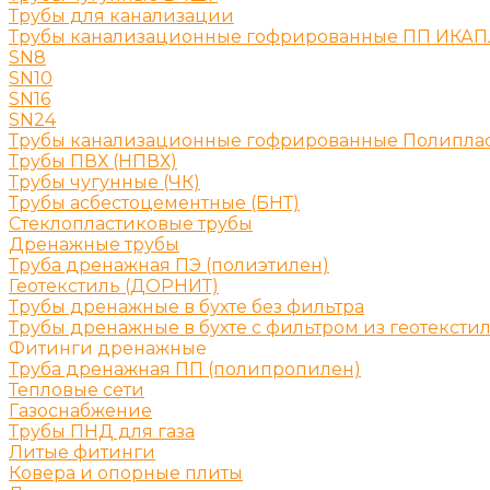
Трубы для канализации
Трубы канализационные гофрированные ПП ИКА
SN8
SN10
SN16
SN24
Трубы канализационные гофрированные Полипла
Трубы ПВХ (НПВХ)
Трубы чугунные (ЧК)
Трубы асбестоцементные (БНТ)
Стеклопластиковые трубы
Дренажные трубы
Труба дренажная ПЭ (полиэтилен)
Геотекстиль (ДОРНИТ)
Трубы дренажные в бухте без фильтра
Трубы дренажные в бухте с фильтром из геотексти
Фитинги дренажные
Труба дренажная ПП (полипропилен)
Тепловые сети
Газоснабжение
Трубы ПНД для газа
Литые фитинги
Ковера и опорные плиты