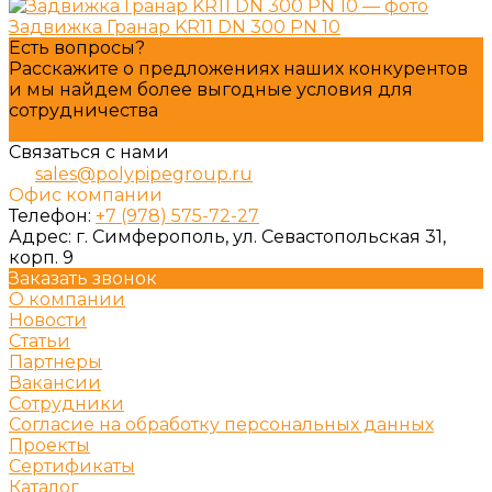
Задвижка Гранар KR11 DN 300 PN 10
Есть вопросы?
Расскажите о предложениях наших конкурентов
и мы найдем более выгодные условия для
сотрудничества
Подробнее
Связаться с нами
sales@polypipegroup.ru
Офис компании
Телефон:
+7 (978) 575-72-27
Адрес:
г. Симферополь, ул. Севастопольская 31,
корп. 9
Заказать звонок
О компании
Новости
Статьи
Партнеры
Вакансии
Сотрудники
Согласие на обработку персональных данных
Проекты
Сертификаты
Каталог