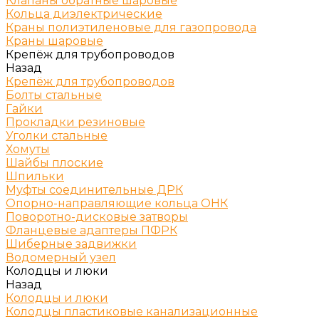
Клапаны обратные шаровые
Кольца диэлектрические
Краны полиэтиленовые для газопровода
Краны шаровые
Крепёж для трубопроводов
Назад
Крепёж для трубопроводов
Болты стальные
Гайки
Прокладки резиновые
Уголки стальные
Хомуты
Шайбы плоские
Шпильки
Муфты соединительные ДРК
Опорно-направляющие кольца ОНК
Поворотно-дисковые затворы
Фланцевые адаптеры ПФРК
Шиберные задвижки
Водомерный узел
Колодцы и люки
Назад
Колодцы и люки
Колодцы пластиковые канализационные