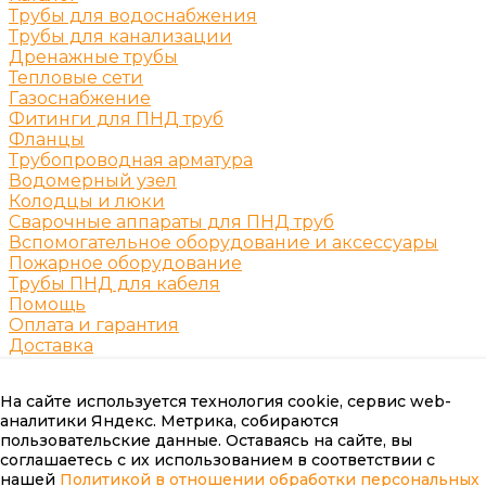
Трубы для водоснабжения
Трубы для канализации
Дренажные трубы
Тепловые сети
Газоснабжение
Фитинги для ПНД труб
Фланцы
Трубопроводная арматура
Водомерный узел
Колодцы и люки
Сварочные аппараты для ПНД труб
Вспомогательное оборудование и аксессуары
Пожарное оборудование
Трубы ПНД для кабеля
Помощь
Оплата и гарантия
Доставка
Возврат и замена продукции
Таблицы ГОСТ
На сайте используется технология cookie, сервис web-
Аксессуары и комплектующие
аналитики Яндекс. Метрика, собираются
Помощь покупателю
пользовательские данные. Оставаясь на сайте, вы
Заказать звонок
соглашаетесь с их использованием в соответствии с
нашей
Политикой в отношении обработки персональных