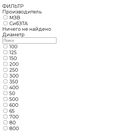
ФИЛЬТР
Производитель
МЗВ
СибЗТА
Ничего не найдено
Диаметр
100
125
150
200
250
300
350
400
50
500
600
65
700
80
800