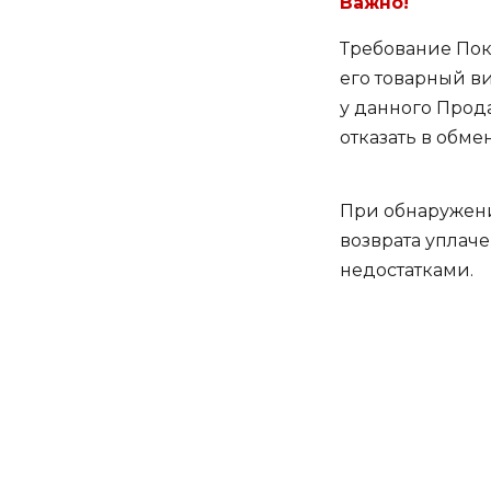
Важно!
Требование Пок
его товарный ви
у данного Прода
отказать в обме
При обнаружени
возврата уплаче
недостатками.