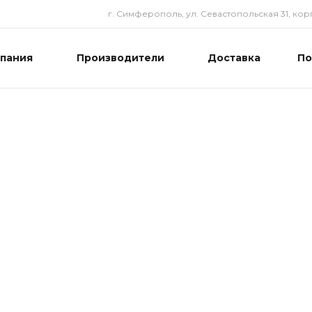
г. Симферополь, ул. Севастопольская 31, корп
пания
Производители
Доставка
П