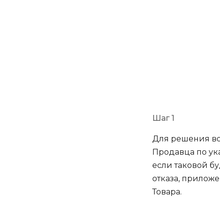
Возвра
денеж
Шаг 1
Для решения во
Продавца по ук
если таковой бу
отказа, прилож
Товара.