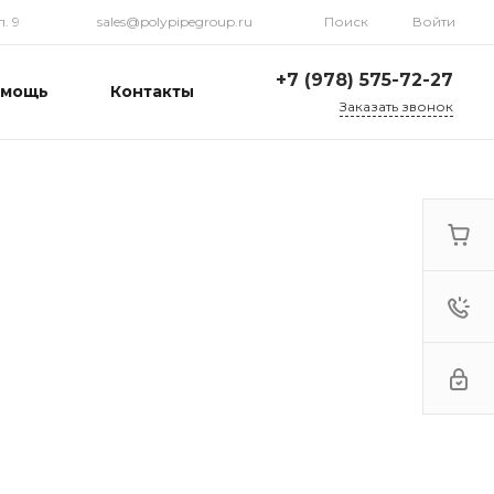
. 9
sales@polypipegroup.ru
Поиск
Войти
+7 (978) 575-72-27
омощь
Контакты
Заказать звонок
+7 (978) 575-72-27
г. Симферополь, ул.
Севастопольская 31,
корп. 9
Пн-Пт: 9:00-18:00 Cб-Вс:
Выходной
sales@polypipegroup.ru
+7 (978) 575-72-27
г. Симферополь, ул.
Севастопольская 31,
корп. 9
Пн-Пт: 9:00-18:00 Cб-Вс:
Выходной
sales@polypipegroup.ru