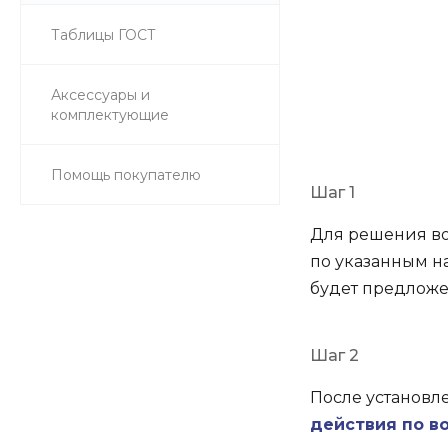
Таблицы ГОСТ
Возвра
Аксессуары и
основ
комплектующие
Помощь покупателю
Шаг 1
Для решения во
по указанным н
будет предложен
Шаг 2
После установл
действия по в