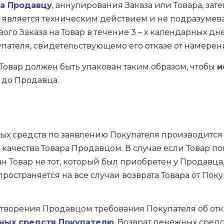
ра Продавцу
, аннулирования Заказа или Товара, зат
является техническим действием и не подразумевае
го Заказа на Товар в течение 3 – х календарных дн
пателя, свидетельствующемо его отказе от намерени
овар должен быть упакован таким образом, чтобы
и
 до Продавца.
ых средств по заявлению Покупателя производится п
качества Товара Продавцом. В случае если Товар п
ан Товар не тот, который был приобретен у Продавц
ространяется на все случаи возврата Товара от Пок
етворения Продавцом требования Покупателя об отк
ных средств Покупателю
. Возврат денежных сред