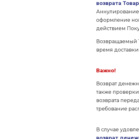
возврата Това
Аннулирование 
оформление ново
действием Поку
Возвращаемый Т
время доставки
Важно!
Возврат денежн
также проверки 
возврата перед
требование расп
В случае удовл
возврат денеж