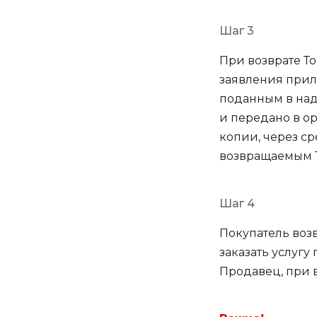
Шаг 3
При возврате Т
заявления прил
поданным в над
и передано в о
копии, через ср
возвращаемым Т
Шаг 4
Покупатель воз
заказать услугу
Продавец, при в