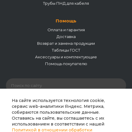
Трубы ПНД для кабеля
Помощь
Оплата и гарантия
Доставка
Возврат и замена продукции
Таблицы ГОСТ
Аксессуары и комплектующие
Помощь покупателю
На сайте используется технология cookie,
сервис web-аналитики Яндекс. Метрика,
собираются пользовательские данные.
© 2026 ООО «Полипайпгрупп». Все права защищены.
Оставаясь на сайте, вы соглашаетесь с их
Сайт носит исключительно информационный характер
использованием в соответствии с нашей
и не является публичной офертой. Все материалы
Политикой в отношении обработки