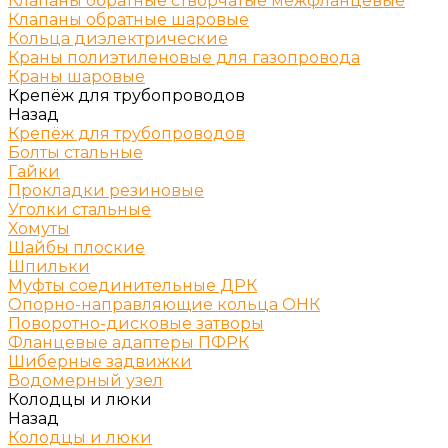
Клапаны обратные створчатые межфланцевые
Клапаны обратные шаровые
Кольца диэлектрические
Краны полиэтиленовые для газопровода
Краны шаровые
Крепёж для трубопроводов
Назад
Крепёж для трубопроводов
Болты стальные
Гайки
Прокладки резиновые
Уголки стальные
Хомуты
Шайбы плоские
Шпильки
Муфты соединительные ДРК
Опорно-направляющие кольца ОНК
Поворотно-дисковые затворы
Фланцевые адаптеры ПФРК
Шиберные задвижки
Водомерный узел
Колодцы и люки
Назад
Колодцы и люки