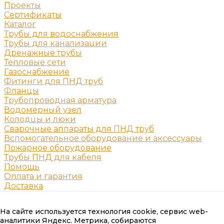
Проекты
Сертификаты
Каталог
Трубы для водоснабжения
Трубы для канализации
Дренажные трубы
Тепловые сети
Газоснабжение
Фитинги для ПНД труб
Фланцы
Трубопроводная арматура
Водомерный узел
Колодцы и люки
Сварочные аппараты для ПНД труб
Вспомогательное оборудование и аксессуары
Пожарное оборудование
Трубы ПНД для кабеля
Помощь
Оплата и гарантия
Доставка
Возврат и замена продукции
Таблицы ГОСТ
На сайте используется технология cookie, сервис web-
Аксессуары и комплектующие
аналитики Яндекс. Метрика, собираются
Помощь покупателю