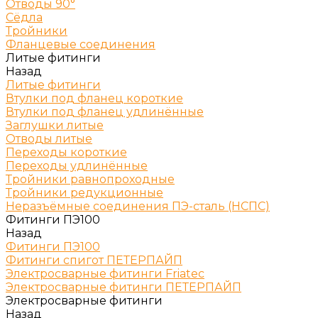
Отводы 90°
Сёдла
Тройники
Фланцевые соединения
Литые фитинги
Назад
Литые фитинги
Втулки под фланец короткие
Втулки под фланец удлинённые
Заглушки литые
Отводы литые
Переходы короткие
Переходы удлинённые
Тройники равнопроходные
Тройники редукционные
Неразъёмные соединения ПЭ-сталь (НСПС)
Фитинги ПЭ100
Назад
Фитинги ПЭ100
Фитинги спигот ПЕТЕРПАЙП
Электросварные фитинги Friatec
Электросварные фитинги ПЕТЕРПАЙП
Электросварные фитинги
Назад