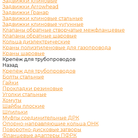
Задвижки клиновые
Задвижки Arrowhead
Задвижки Гранар
Задвижки клиновые стальные
Задвижки клиновые чугунные
Клапаны обратные створчатые межфланцевые
Клапаны обратные шаровые
Кольца диэлектрические
Краны полиэтиленовые для газопровода
Краны шаровые
Крепёж для трубопроводов
Назад
Крепёж для трубопроводов
Болты стальные
Гайки
Прокладки резиновые
Уголки стальные
Хомуты
Шайбы плоские
Шпильки
Муфты соединительные ДРК
Опорно-направляющие кольца ОНК
Поворотно-дисковые затворы
Фланцевые адаптеры ПФРК