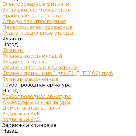
Электросварные фитинги
Заглушки электросварные
Краны электросварные
Отводы электросварные
Переходы электросварные
Сёдла и сёдельные отводы
Фланцы
Назад
Фланцы
Фланец воротниковый
Фланец заглушка
Фланец плоский приварной
Фланец прижимной для ПНД (ПЭ100) труб
Фланцы расточенные
Трубопроводная арматура
Назад
Трубопроводная арматура
Аксессуары для арматуры
Демонтажные вставки
Задвижки AVK
Задвижки VAG
Задвижки клиновые
Назад