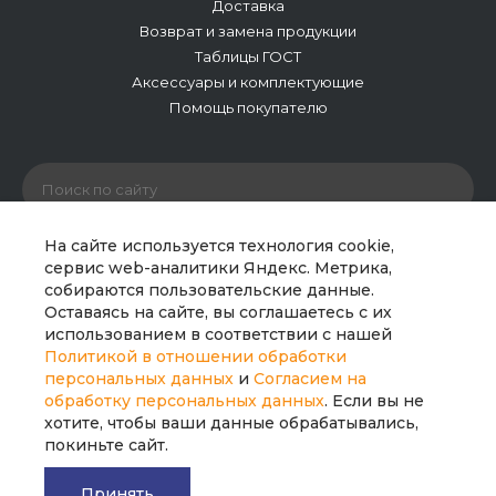
Доставка
Возврат и замена продукции
Таблицы ГОСТ
Аксессуары и комплектующие
Помощь покупателю
На сайте используется технология cookie,
сервис web-аналитики Яндекс. Метрика,
собираются пользовательские данные.
© 2026 ООО «Полипайпгрупп». Все права защищены.
Оставаясь на сайте, вы соглашаетесь с их
Сайт носит исключительно информационный характер
использованием в соответствии с нашей
и не является публичной офертой. Все материалы
Политикой в отношении обработки
сайта являются интеллектуальной собственностью
персональных данных
и
Согласием на
компании.
обработку персональных данных
. Если вы не
хотите, чтобы ваши данные обрабатывались,
покиньте сайт.
Принять