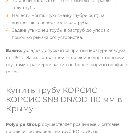
Установить кольцо в паз — «язычок» направлен к
телу трубы;
Нанести монтажную смазку (лубрикант) на
внутреннюю поверхность раструба;
Задвинуть конец трубы в раструб до упора с
помощью рычажного устройства.
Важно:
укладка допускается при температуре воздуха
от −15 °C. Засыпка траншеи — послойно уплотнёнными
грунтами с размером частиц не более ширины профиля
гофры.
Купить трубу КОРСИС
КОРСИС SN8 DN/OD 110 мм в
Крыму
Polypipe Group
осуществляет розничные и оптовые
поставки гофрированных труб КОРСИС по г.