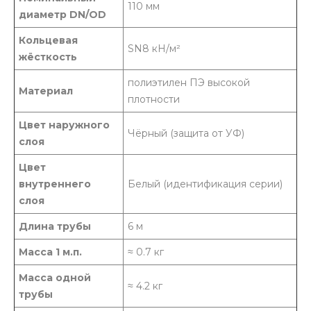
110 мм
диаметр DN/OD
Кольцевая
SN8 кН/м²
жёсткость
полиэтилен ПЭ высокой
Материал
плотности
Цвет наружного
Чёрный (защита от УФ)
слоя
Цвет
внутреннего
Белый (идентификация серии)
слоя
Длина трубы
6 м
Масса 1 м.п.
≈ 0.7 кг
Масса одной
≈ 4.2 кг
трубы