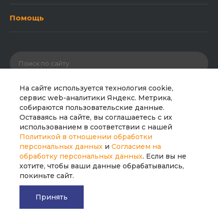
Помощь
На сайте используется технология cookie,
сервис web-аналитики Яндекс. Метрика,
собираются пользовательские данные.
© 2026 ООО «Полипайпгрупп». Все права защищены.
Оставаясь на сайте, вы соглашаетесь с их
Сайт носит исключительно информационный характер
использованием в соответствии с нашей
и не является публичной офертой. Все материалы
Политикой в отношении обработки
сайта являются интеллектуальной собственностью
персональных данных
и
Согласием на
компании.
обработку персональных данных
. Если вы не
хотите, чтобы ваши данные обрабатывались,
покиньте сайт.
Принять