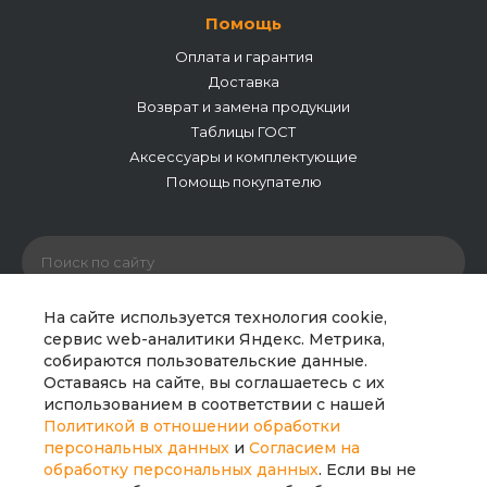
Помощь
Оплата и гарантия
Доставка
Возврат и замена продукции
Таблицы ГОСТ
Аксессуары и комплектующие
Помощь покупателю
На сайте используется технология cookie,
сервис web-аналитики Яндекс. Метрика,
собираются пользовательские данные.
© 2026 ООО «Полипайпгрупп». Все права защищены.
Оставаясь на сайте, вы соглашаетесь с их
Сайт носит исключительно информационный характер
использованием в соответствии с нашей
и не является публичной офертой. Все материалы
Политикой в отношении обработки
сайта являются интеллектуальной собственностью
персональных данных
и
Согласием на
компании.
обработку персональных данных
. Если вы не