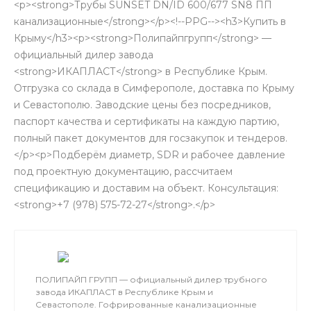
<p><strong>Трубы SUNSET DN/ID 600/677 SN8 ПП
канализационные</strong></p><!--PPG--><h3>Купить в
Крыму</h3><p><strong>Полипайпгрупп</strong> —
официальный дилер завода
<strong>ИКАПЛАСТ</strong> в Республике Крым.
Отгрузка со склада в Симферополе, доставка по Крыму
и Севастополю. Заводские цены без посредников,
паспорт качества и сертификаты на каждую партию,
полный пакет документов для госзакупок и тендеров.
</p><p>Подберём диаметр, SDR и рабочее давление
под проектную документацию, рассчитаем
спецификацию и доставим на объект. Консультация:
<strong>+7 (978) 575-72-27</strong>.</p>
ПОЛИПАЙП ГРУПП — официальный дилер трубного
завода ИКАПЛАСТ в Республике Крым и
Севастополе. Гофрированные канализационные