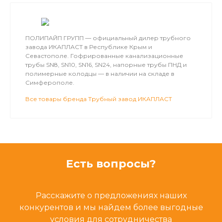
ПОЛИПАЙП ГРУПП — официальный дилер трубного
завода ИКАПЛАСТ в Республике Крым и
Севастополе. Гофрированные канализационные
трубы SN8, SN10, SN16, SN24, напорные трубы ПНД и
полимерные колодцы — в наличии на складе в
Симферополе.
Все товары бренда Трубный завод ИКАПЛАСТ
Есть вопросы?
Расскажите о предложениях наших
конкурентов и мы найдем более выгодные
условия для сотрудничества