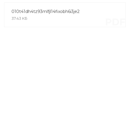
010t41dh4tz93mlfjl14fixobh6i3je2
37.43 КБ
PDF