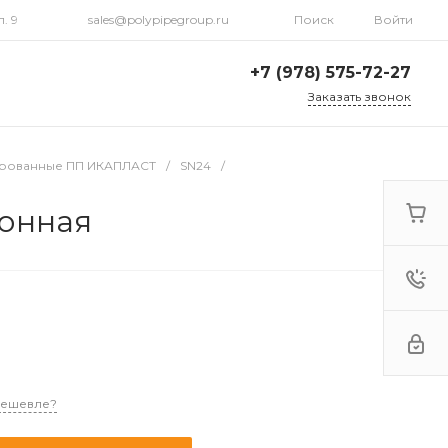
. 9
sales@polypipegroup.ru
Поиск
Войти
+7 (978) 575-72-27
Заказать звонок
+7 (978) 575-72-27
г. Симферополь, ул.
ированные ПП ИКАПЛАСТ
/
SN24
/
Севастопольская 31,
корп. 9
Пн-Пт: 9:00-18:00 Cб-Вс:
ионная
Выходной
sales@polypipegroup.ru
+7 (978) 575-72-27
г. Симферополь, ул.
Севастопольская 31,
корп. 9
Пн-Пт: 9:00-18:00 Cб-Вс:
Выходной
sales@polypipegroup.ru
дешевле?