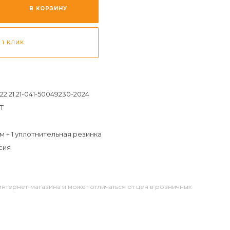
В КОРЗИНУ
 1 КЛИК
 22.21.21-041-50049230-2024
Т
м + 1 уплотнительная резинка
сия
интернет-магазина и может отличаться от цен в розничных