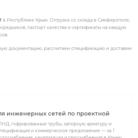
Т
в Республике Крым. Отгрузка со склада в Симферополе,
осредников, паспорт качества и сертификаты на каждую
ров.
ную документацию, рассчитаем спецификацию и доставим
ля инженерных сетей по проектной
НД, гофрированные трубы, запорную арматуру и
Спецификация и коммерческое предложение — за 1
водоснабжения, канализации и газоснабжения в Крыму.