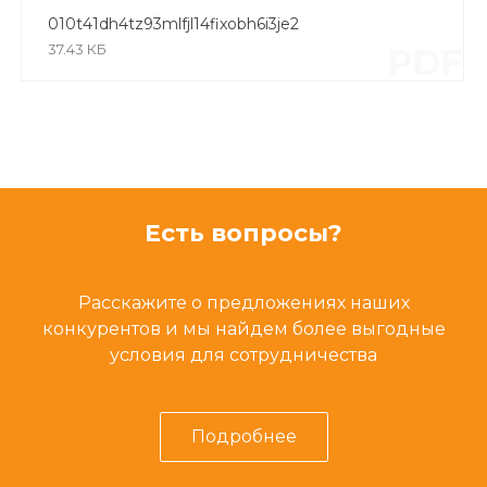
010t41dh4tz93mlfjl14fixobh6i3je2
37.43 КБ
PDF
Есть вопросы?
Расскажите о предложениях наших
конкурентов и мы найдем более выгодные
условия для сотрудничества
Подробнее