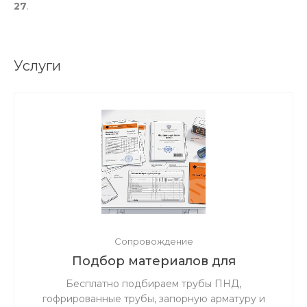
27
.
Услуги
Сопровождение
Подбор материалов для
инженерных сетей по проектной
Бесплатно подбираем трубы ПНД,
документации
гофрированные трубы, запорную арматуру и