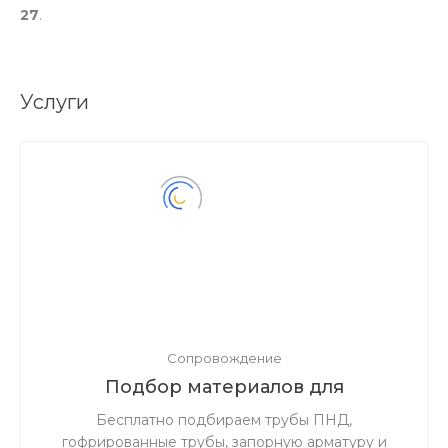
27
.
Услуги
Сопровождение
Подбор материалов для
инженерных сетей по проектной
Бесплатно подбираем трубы ПНД,
документации
гофрированные трубы, запорную арматуру и