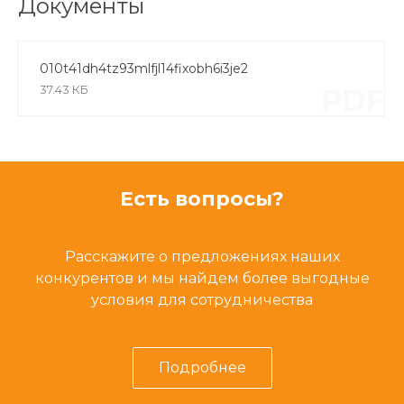
Документы
010t41dh4tz93mlfjl14fixobh6i3je2
37.43 КБ
PDF
Есть вопросы?
Расскажите о предложениях наших
конкурентов и мы найдем более выгодные
условия для сотрудничества
Подробнее