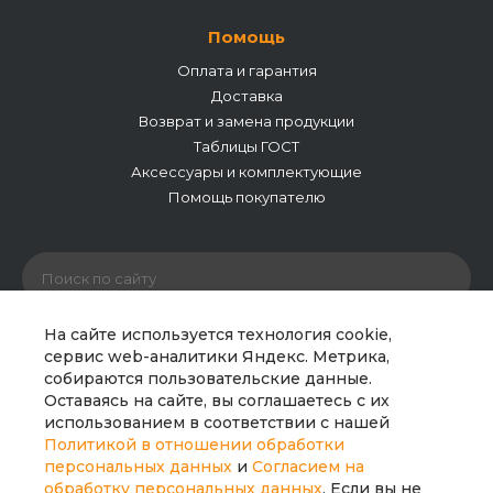
Помощь
Оплата и гарантия
Доставка
Возврат и замена продукции
Таблицы ГОСТ
Аксессуары и комплектующие
Помощь покупателю
На сайте используется технология cookie,
сервис web-аналитики Яндекс. Метрика,
собираются пользовательские данные.
© 2026 ООО «Полипайпгрупп». Все права защищены.
Оставаясь на сайте, вы соглашаетесь с их
Сайт носит исключительно информационный характер
использованием в соответствии с нашей
и не является публичной офертой. Все материалы
Политикой в отношении обработки
сайта являются интеллектуальной собственностью
персональных данных
и
Согласием на
компании.
обработку персональных данных
. Если вы не