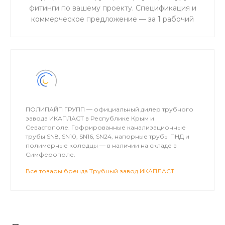
фитинги по вашему проекту. Спецификация и
коммерческое предложение — за 1 рабочий
день. Для объектов водоснабжения,
канализации и газоснабжения в Крыму.
ПОЛИПАЙП ГРУПП — официальный дилер трубного
завода ИКАПЛАСТ в Республике Крым и
Севастополе. Гофрированные канализационные
трубы SN8, SN10, SN16, SN24, напорные трубы ПНД и
полимерные колодцы — в наличии на складе в
Симферополе.
Все товары бренда Трубный завод ИКАПЛАСТ