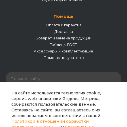
Помощь
Оплата и гарантия
Доставка
Возврат и замена продукции
Таблицы ГОСТ
Аксессуары и комплектующие
Помощь покупателю
На сайте используется технология cookie,
сервис web-аналитики Яндекс. Метрика,
собираются пользовательские данные.
© 2026 ООО «Полипайпгрупп». Все права защищены.
Оставаясь на сайте, вы соглашаетесь с их
Сайт носит исключительно информационный характер
использованием в соответствии с нашей
и не является публичной офертой. Все материалы
Политикой в отношении обработки
сайта являются интеллектуальной собственностью