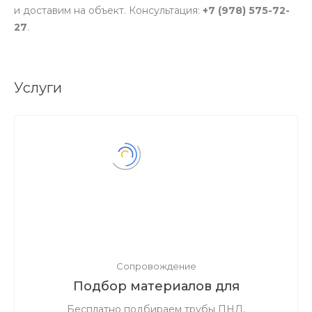
и доставим на объект. Консультация:
+7 (978) 575-72-
27
.
Услуги
Сопровождение
Подбор материалов для
инженерных сетей по проектной
Бесплатно подбираем трубы ПНД,