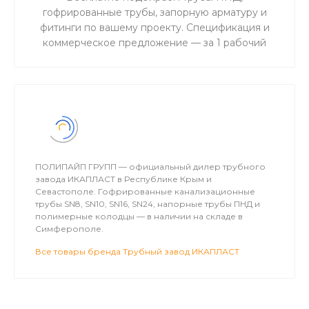
документации
гофрированные трубы, запорную арматуру и
фитинги по вашему проекту. Спецификация и
коммерческое предложение — за 1 рабочий
день. Для объектов водоснабжения,
канализации и газоснабжения в Крыму.
ПОЛИПАЙП ГРУПП — официальный дилер трубного
завода ИКАПЛАСТ в Республике Крым и
Севастополе. Гофрированные канализационные
трубы SN8, SN10, SN16, SN24, напорные трубы ПНД и
полимерные колодцы — в наличии на складе в
Симферополе.
Все товары бренда Трубный завод ИКАПЛАСТ