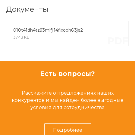
Документы
010t41dh4tz93mlfjl14fixobh6i3je2
37.43 КБ
PDF
Есть вопросы?
Расскажите о предложениях наших
конкурентов и мы найдем более выгодные
условия для сотрудничества
Подробнее