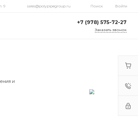
. 9
sales@polypipegroup.ru
Поиск
Войти
+7 (978) 575-72-27
Заказать звонок
+7 (978) 575-72-27
г. Симферополь, ул.
Севастопольская 31,
корп. 9
Пн-Пт: 9:00-18:00 Cб-Вс:
Выходной
sales@polypipegroup.ru
ения и
+7 (978) 575-72-27
г. Симферополь, ул.
Севастопольская 31,
корп. 9
Пн-Пт: 9:00-18:00 Cб-Вс:
Выходной
sales@polypipegroup.ru