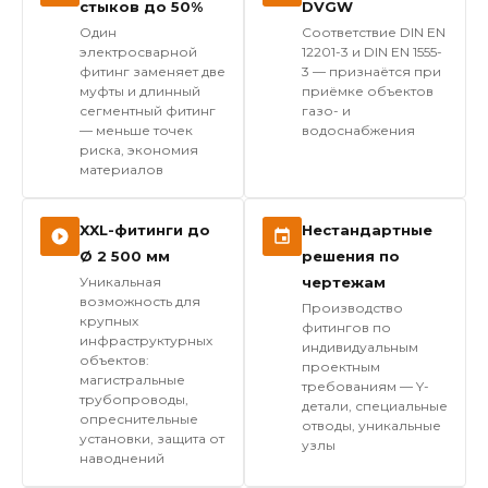
стыков до 50%
DVGW
Один
Соответствие DIN EN
электросварной
12201-3 и DIN EN 1555-
фитинг заменяет две
3 — признаётся при
муфты и длинный
приёмке объектов
сегментный фитинг
газо- и
— меньше точек
водоснабжения
риска, экономия
материалов
XXL-фитинги до
Нестандартные
Ø 2 500 мм
решения по
Уникальная
чертежам
возможность для
Производство
крупных
фитингов по
инфраструктурных
индивидуальным
объектов:
проектным
магистральные
требованиям — Y-
трубопроводы,
детали, специальные
опреснительные
отводы, уникальные
установки, защита от
узлы
наводнений