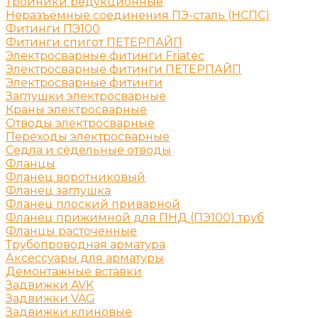
Тройники редукционные
Неразъёмные соединения ПЭ-сталь (НСПС)
Фитинги ПЭ100
Фитинги спигот ПЕТЕРПАЙП
Электросварные фитинги Friatec
Электросварные фитинги ПЕТЕРПАЙП
Электросварные фитинги
Заглушки электросварные
Краны электросварные
Отводы электросварные
Переходы электросварные
Сёдла и сёдельные отводы
Фланцы
Фланец воротниковый
Фланец заглушка
Фланец плоский приварной
Фланец прижимной для ПНД (ПЭ100) труб
Фланцы расточенные
Трубопроводная арматура
Аксессуары для арматуры
Демонтажные вставки
Задвижки AVK
Задвижки VAG
Задвижки клиновые