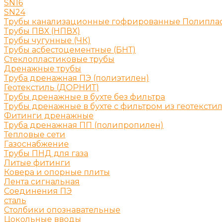
SN16
SN24
Трубы канализационные гофрированные Полипла
Трубы ПВХ (НПВХ)
Трубы чугунные (ЧК)
Трубы асбестоцементные (БНТ)
Стеклопластиковые трубы
Дренажные трубы
Труба дренажная ПЭ (полиэтилен)
Геотекстиль (ДОРНИТ)
Трубы дренажные в бухте без фильтра
Трубы дренажные в бухте с фильтром из геотексти
Фитинги дренажные
Труба дренажная ПП (полипропилен)
Тепловые сети
Газоснабжение
Трубы ПНД для газа
Литые фитинги
Ковера и опорные плиты
Лента сигнальная
Соединения ПЭ
сталь
Столбики опознавательные
Цокольные вводы