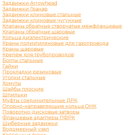
Задвижки Arrowhead
Задвижки Гранар
Задвижки клиновые стальные
Задвижки клиновые чугунные
Клапаны обратные створчатые межфланцевые
Клапаны обратные шаровые
Кольца диэлектрические
Краны полиэтиленовые для газопровода
Краны шаровые
Крепёж для трубопроводов
Болты стальные
Гайки
Прокладки резиновые
Уголки стальные
Хомуты
Шайбы плоские
Шпильки
Муфты соединительные ДРК
Опорно-направляющие кольца ОНК
Поворотно-дисковые затворы
Фланцевые адаптеры ПФРК
Шиберные задвижки
Водомерный узел
Колодцы и люки