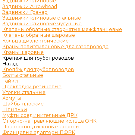
Задвижки клиновые
Задвижки Arrowhead
Задвижки Гранар
Задвижки клиновые стальные
Задвижки клиновые чугунные
Клапаны обратные створчатые межфланцевые
Клапаны обратные шаровые
Кольца диэлектрические
Краны полиэтиленовые для газопровода
Краны шаровые
Крепёж для трубопроводов
Назад
Крепёж для трубопроводов
Болты стальные
Гайки
Прокладки резиновые
Уголки стальные
Хомуты
Шайбы плоские
Шпильки
Муфты соединительные ДРК
Опорно-направляющие кольца ОНК
Поворотно-дисковые затворы
Фланцевые адаптеры ПФРК