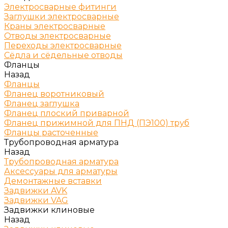
Электросварные фитинги
Заглушки электросварные
Краны электросварные
Отводы электросварные
Переходы электросварные
Сёдла и сёдельные отводы
Фланцы
Назад
Фланцы
Фланец воротниковый
Фланец заглушка
Фланец плоский приварной
Фланец прижимной для ПНД (ПЭ100) труб
Фланцы расточенные
Трубопроводная арматура
Назад
Трубопроводная арматура
Аксессуары для арматуры
Демонтажные вставки
Задвижки AVK
Задвижки VAG
Задвижки клиновые
Назад