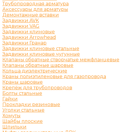
Трубопроводная арматура
Аксессуары для арматуры
Демонтажные вставки
Задвижки AVK
Задвижки VAG
Задвижки клиновые
Задвижки Arrowhead
Задвижки Гранар
Задвижки клиновые стальные
Задвижки клиновые чугунные
Клапаны обратные створчатые межфланцевые
Клапаны обратные шаровые
Кольца диэлектрические
Краны полиэтиленовые для газопровода
Краны шаровые
Крепёж для трубопроводов
Болты стальные
Гайки
Прокладки резиновые
Уголки стальные
Хомуты
Шайбы плоские
Шпильки