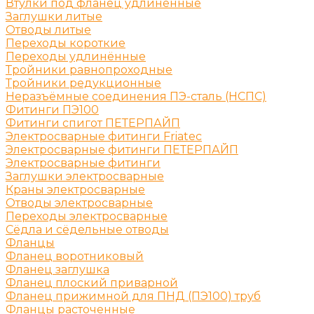
Втулки под фланец удлинённые
Заглушки литые
Отводы литые
Переходы короткие
Переходы удлинённые
Тройники равнопроходные
Тройники редукционные
Неразъёмные соединения ПЭ-сталь (НСПС)
Фитинги ПЭ100
Фитинги спигот ПЕТЕРПАЙП
Электросварные фитинги Friatec
Электросварные фитинги ПЕТЕРПАЙП
Электросварные фитинги
Заглушки электросварные
Краны электросварные
Отводы электросварные
Переходы электросварные
Сёдла и сёдельные отводы
Фланцы
Фланец воротниковый
Фланец заглушка
Фланец плоский приварной
Фланец прижимной для ПНД (ПЭ100) труб
Фланцы расточенные