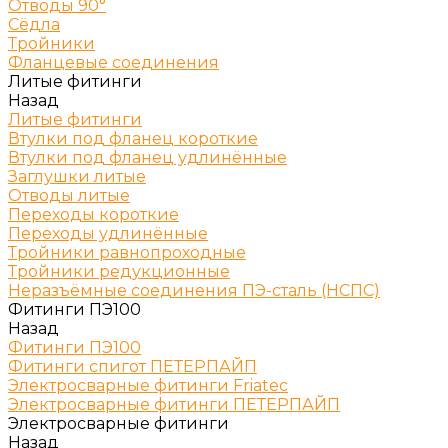
Отводы 90°
Сёдла
Тройники
Фланцевые соединения
Литые фитинги
Назад
Литые фитинги
Втулки под фланец короткие
Втулки под фланец удлинённые
Заглушки литые
Отводы литые
Переходы короткие
Переходы удлинённые
Тройники равнопроходные
Тройники редукционные
Неразъёмные соединения ПЭ-сталь (НСПС)
Фитинги ПЭ100
Назад
Фитинги ПЭ100
Фитинги спигот ПЕТЕРПАЙП
Электросварные фитинги Friatec
Электросварные фитинги ПЕТЕРПАЙП
Электросварные фитинги
Назад