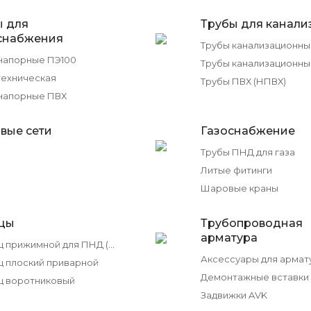
ы для
Трубы для канали
снабжения
напорные ПЭ100
техническая
Трубы ПВХ (НПВХ)
напорные ПВХ
вые сети
Газоснабжение
Трубы ПНД для газа
Литые фитинги
Шаровые краны
цы
Трубопроводная
арматура
Фланец прижимной для ПНД (ПЭ100) труб
Аксессуары для армат
 плоский приварной
Демонтажные вставки
ц воротниковый
Задвижки AVK