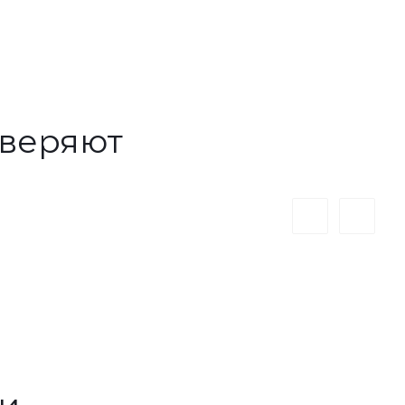
веряют