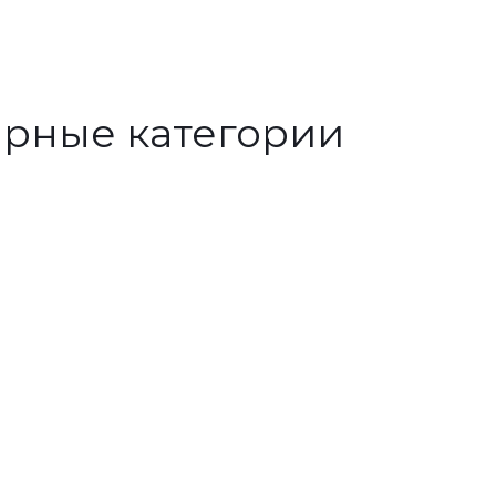
рные категории
Полимерн
ые
колодцы
Срок службы
более 50 лет