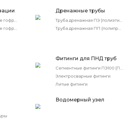
зации
Дренажные трубы
Трубы канализационные гофрированные ПП ИКАПЛАСТ
Труба дренажная ПЭ (полиэтилен)
Трубы канализационные гофрированные Полипластик
Труба дренажная ПП (полипропилен)
Фитинги для ПНД труб
Сегментные фитинги ПЭ100 (ПНД)
Электросварные фитинги
Литые фитинги
Водомерный узел
уры