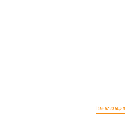
Трубы
напорны
для
водосна
Широкий
ения
ассортимент
Канализация