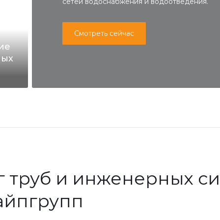
сетей водоснабжения и водоотведения.
Смотреть сейчас
ие
ных
ующими
г труб и инженерных си
айпгрупп