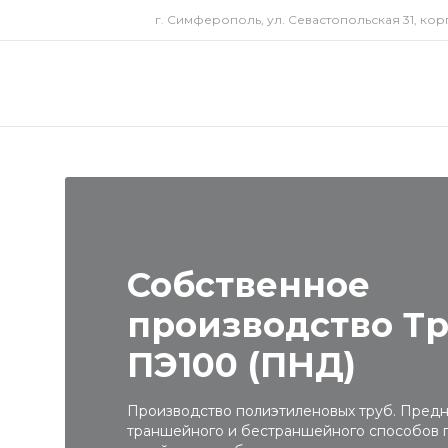
г. Симферополь, ул. Севастопольская 31, корп
Собственное
производство Т
ПЭ100 (ПНД)
Производство полиэтиленовых труб. Предн
траншейного и бестраншейного способов 