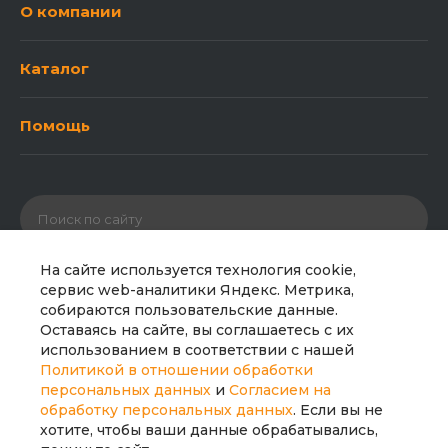
О компании
Каталог
Помощь
На сайте используется технология cookie,
сервис web-аналитики Яндекс. Метрика,
собираются пользовательские данные.
© 2026 ООО «Полипайпгрупп». Все права защищены.
Оставаясь на сайте, вы соглашаетесь с их
Сайт носит исключительно информационный характер
использованием в соответствии с нашей
и не является публичной офертой. Все материалы
Политикой в отношении обработки
сайта являются интеллектуальной собственностью
персональных данных
и
Согласием на
компании.
обработку персональных данных
. Если вы не
хотите, чтобы ваши данные обрабатывались,