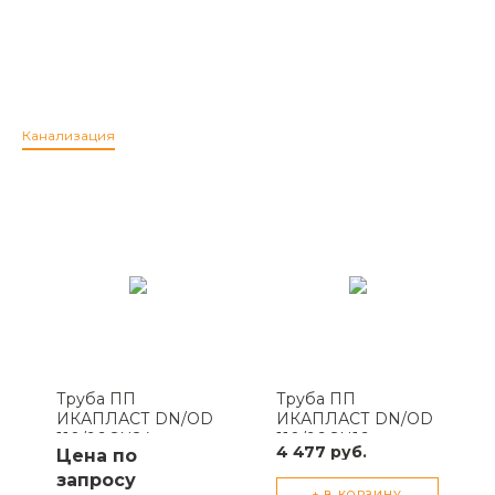
Канализация
Труба ПП
Труба ПП
ИКАПЛАСТ DN/OD
ИКАПЛАСТ DN/OD
110/96 SN24
110/96 SN16
4 477 руб.
Цена по
канализационная
канализационная
запросу
+ В КОРЗИНУ