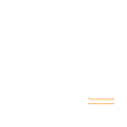
Трубы
напорны
для
водосна
Широкий
ения
ассортимент
Канализация