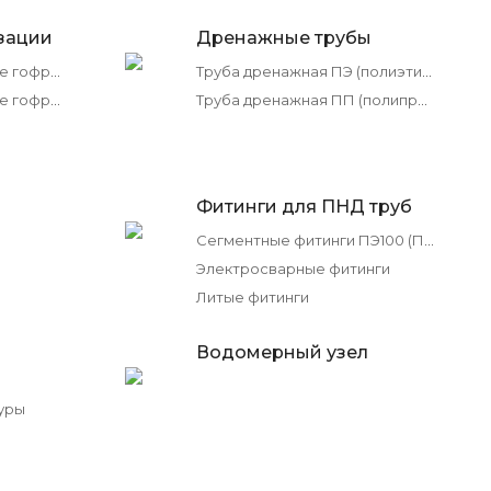
зации
Дренажные трубы
Трубы канализационные гофрированные ПП ИКАПЛАСТ
Труба дренажная ПЭ (полиэтилен)
Трубы канализационные гофрированные Полипластик
Труба дренажная ПП (полипропилен)
Фитинги для ПНД труб
Сегментные фитинги ПЭ100 (ПНД)
Электросварные фитинги
Литые фитинги
Водомерный узел
уры