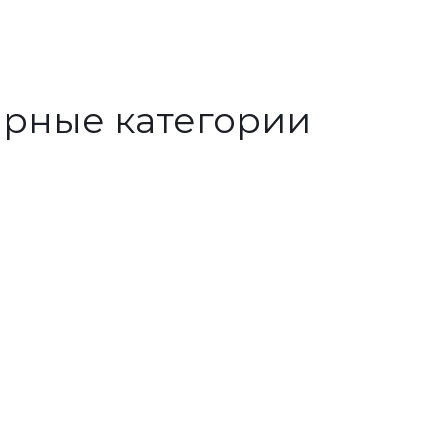
рные категории
Полимерн
ые
колодцы
Срок службы
более 50 лет