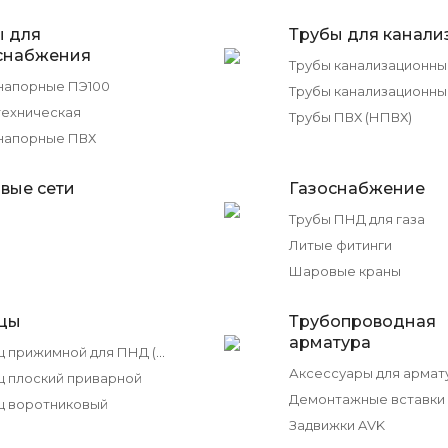
ы для
Трубы для канали
снабжения
напорные ПЭ100
техническая
Трубы ПВХ (НПВХ)
напорные ПВХ
вые сети
Газоснабжение
Трубы ПНД для газа
Литые фитинги
Шаровые краны
цы
Трубопроводная
арматура
Фланец прижимной для ПНД (ПЭ100) труб
Аксессуары для армат
 плоский приварной
Демонтажные вставки
ц воротниковый
Задвижки AVK