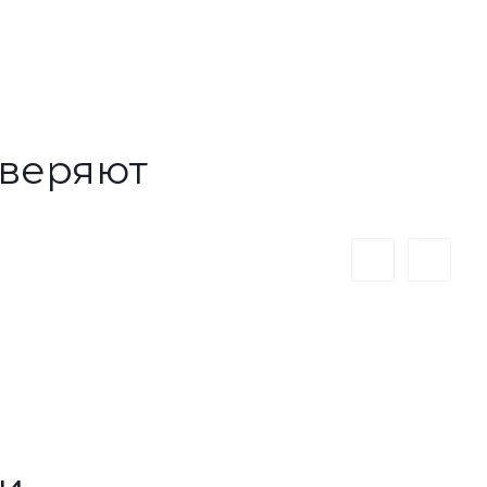
веряют