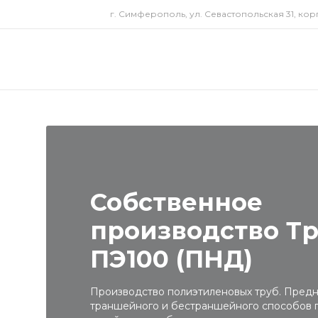
г. Симферополь, ул. Севастопольская 31, корп
Собственное
производство Т
ПЭ100 (ПНД)
Производство полиэтиленовых труб. Предн
траншейного и бестраншейного способов 