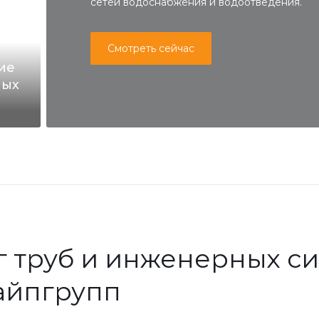
сетей водоснабжения и водоотведения.
Смотреть сейчас
ие
ных
ующими
г труб и инженерных си
айпгрупп