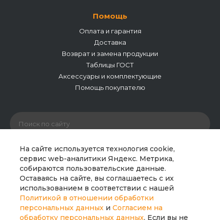
Помощь
Оплата и гарантия
Доставка
Возврат и замена продукции
Таблицы ГОСТ
Аксессуары и комплектующие
Помощь покупателю
На сайте используется технология cookie,
сервис web-аналитики Яндекс. Метрика,
собираются пользовательские данные.
© 2026 ООО «Полипайпгрупп». Все права защищены.
Оставаясь на сайте, вы соглашаетесь с их
Сайт носит исключительно информационный характер
использованием в соответствии с нашей
и не является публичной офертой. Все материалы
Политикой в отношении обработки
сайта являются интеллектуальной собственностью
персональных данных
и
Согласием на
компании.
обработку персональных данных
. Если вы не